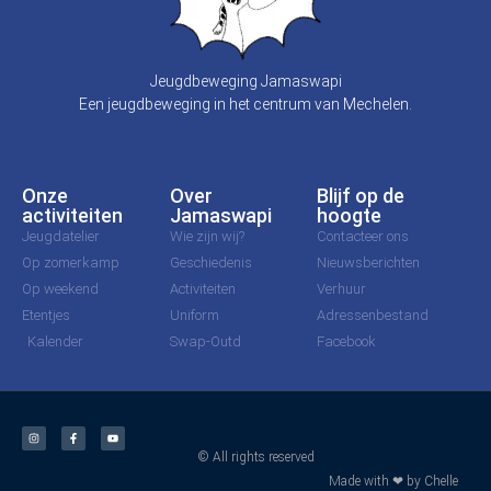
Jeugdbeweging Jamaswapi
Een jeugdbeweging in het centrum van Mechelen.
Onze
Over
Blijf op de
activiteiten
Jamaswapi
hoogte
Jeugdatelier
Wie zijn wij?
Contacteer ons
Op zomerkamp
Geschiedenis
Nieuwsberichten
Op weekend
Activiteiten
Verhuur
Etentjes
Uniform
Adressenbestand
Kalender
Swap-Outd
Facebook
© All rights reserved
Made with ❤ by Chelle