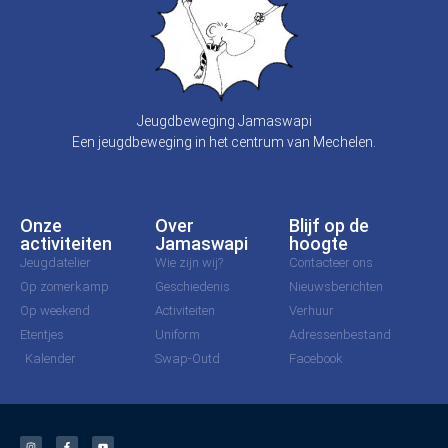
Jeugdbeweging Jamaswapi
Een jeugdbeweging in het centrum van Mechelen.
Onze
Over
Blijf op de
activiteiten
Jamaswapi
hoogte
Jeugdatelier
Wie zijn wij?
Contacteer ons
Op zomerkamp
Geschiedenis
Nieuwsberichten
Op weekend
Activiteiten
Verhuur
Etentjes
Uniform
Adressenbestand
Kalender
Swap-Outd
Facebook