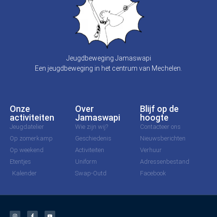
Jeugdbeweging Jamaswapi
Een jeugdbeweging in het centrum van Mechelen.
Onze
Over
Blijf op de
activiteiten
Jamaswapi
hoogte
Jeugdatelier
Wie zijn wij?
Contacteer ons
Op zomerkamp
Geschiedenis
Nieuwsberichten
Op weekend
Activiteiten
Verhuur
Etentjes
Uniform
Adressenbestand
Kalender
Swap-Outd
Facebook