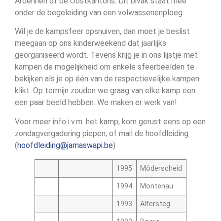
Ardennen of de Oostkantons. Dit bivak staat mee
onder de begeleiding van een volwassenenploeg.
Wil je de kampsfeer opsnuiven, dan moet je beslist
meegaan op ons kinderweekend dat jaarlijks
georganiseerd wordt. Tevens krijg je in ons lijstje met
kampen de mogelijkheid om enkele sfeerbeelden te
bekijken als je op één van de respectievelijke kampen
klikt. Op termijn zouden we graag van elke kamp een
een paar beeld hebben. We maken er werk van!
Voor meer info i.v.m. het kamp, kom gerust eens op een
zondagvergadering piepen, of mail de hoofdleiding
(
hoofdleiding@jamaswapi.be
)
1995
Möderscheid
1994
Montenau
1993
Alfersteg