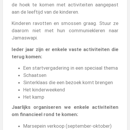
de hoek te komen met activiteiten aangepast
Voor kinderen
aan de leeftijd van de kinderen.
van 6 tot 17 jaar
Kinderen ravotten en smossen graag. Stuur ze
daarom niet met hun communiekleren naar
Jamaswapi.
Ieder jaar zijn er enkele vaste activiteiten die
terug komen:
Een startvergadering in een speciaal thema
Schaatsen
Sinterklaas die een bezoek komt brengen
Het kinderweekend
Het kamp
Jaarlijks organiseren we enkele activiteiten
om financieel rond te komen:
Marsepein verkoop (september-oktober)