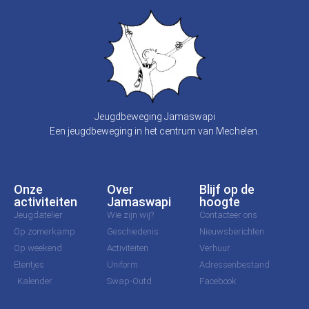
Jeugdbeweging Jamaswapi
Een jeugdbeweging in het centrum van Mechelen.
Onze
Over
Blijf op de
activiteiten
Jamaswapi
hoogte
Jeugdatelier
Wie zijn wij?
Contacteer ons
Op zomerkamp
Geschiedenis
Nieuwsberichten
Op weekend
Activiteiten
Verhuur
Etentjes
Uniform
Adressenbestand
Kalender
Swap-Outd
Facebook