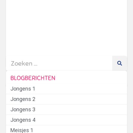
Bob
pa
Li
de-
bez
On
Vr
gee
va
BLOGBERICHTEN
Jongens 1
Jongens 2
Jongens 3
Jongens 4
Meisjes 1