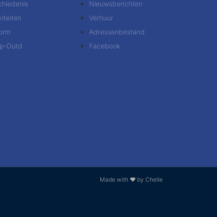
chiedenis
Nieuwsberichten
viteiten
Verhuur
form
Adressenbestand
p-Outd
Facebook
Made with ❤ by Chelle