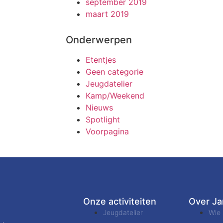
september 2019
maart 2019
Onderwerpen
Etentjes
Geen categorie
Jeugdatelier
Kamp/Weekend
Nieuws
Spotlight
Voorpagina
Onze activiteiten
Over J
Jeugdatelier
Wie 