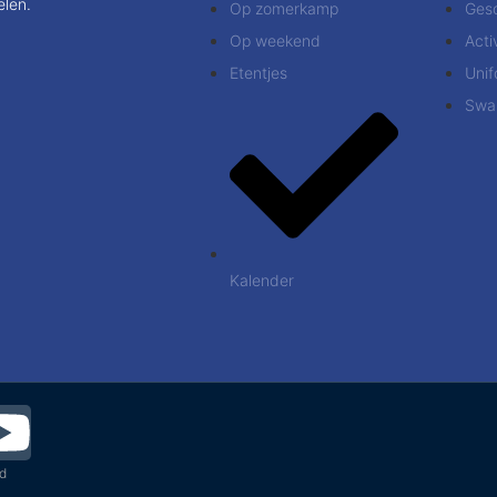
len.
Op zomerkamp
Ges
Op weekend
Acti
Etentjes
Uni
Swa
Kalender
ed