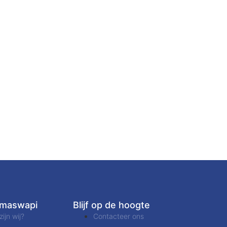
amaswapi
Blijf op de hoogte
zijn wij?
Contacteer ons