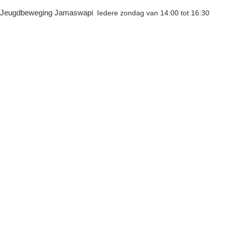
Ga
Jeugdbeweging Jamaswapi
Iedere zondag van 14:00 tot 16:30
naar
de
inhoud