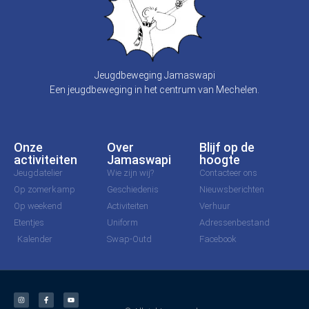
Jeugdbeweging Jamaswapi
Een jeugdbeweging in het centrum van Mechelen.
Onze
Over
Blijf op de
activiteiten
Jamaswapi
hoogte
Jeugdatelier
Wie zijn wij?
Contacteer ons
Op zomerkamp
Geschiedenis
Nieuwsberichten
Op weekend
Activiteiten
Verhuur
Etentjes
Uniform
Adressenbestand
Kalender
Swap-Outd
Facebook