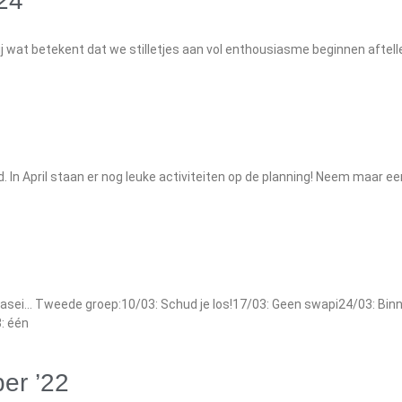
24
j wat betekent dat we stilletjes aan vol enthousiasme beginnen aftell
 In April staan er nog leuke activiteiten op de planning! Neem maar een
aasei… Tweede groep:10/03: Schud je los!17/03: Geen swapi24/03: Bin
: één
er ’22