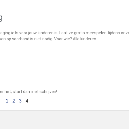
g
ging iets voor jouw kinderen is. Laat ze gratis meespelen tijdens onz
ven op voorhand is niet nodig. Voor wie? Alle kinderen
er het, start dan met schrijven!
1
2
3
4