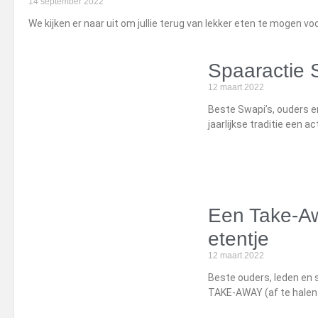
14 september 2022
We kijken er naar uit om jullie terug van lekker eten te mogen vo
Spaaractie 
12 maart 2022
Beste Swapi’s, ouders 
jaarlijkse traditie een 
Een Take-Awa
etentje
12 maart 2022
Beste ouders, leden en 
TAKE-AWAY (af te halen