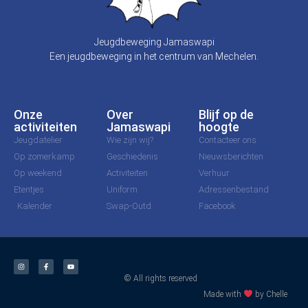
Jeugdbeweging Jamaswapi
Een jeugdbeweging in het centrum van Mechelen.
Onze
Over
Blijf op de
activiteiten
Jamaswapi
hoogte
Jeugdatelier
Wie zijn wij?
Contacteer ons
Op zomerkamp
Geschiedenis
Nieuwsberichten
Op weekend
Activiteiten
Verhuur
Etentjes
Uniform
Adressenbestand
Kalender
Swap-Outd
Facebook
© All rights reserved
Made with
by Chelle