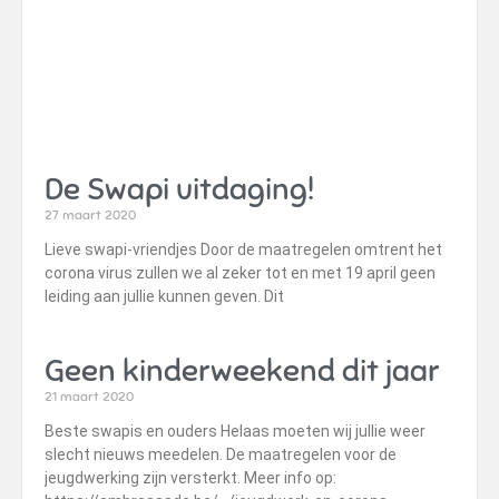
bu
ma
ku
vo
en.
De Swapi uitdaging!
27 maart 2020
Lieve swapi-vriendjes Door de maatregelen omtrent het
corona virus zullen we al zeker tot en met 19 april geen
leiding aan jullie kunnen geven. Dit
Geen kinderweekend dit jaar
21 maart 2020
Beste swapis en ouders Helaas moeten wij jullie weer
slecht nieuws meedelen. De maatregelen voor de
jeugdwerking zijn versterkt. Meer info op: