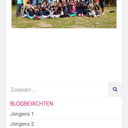
on
doo
ee
1
2
BLOGBERICHTEN
Jongens 1
Jongens 2