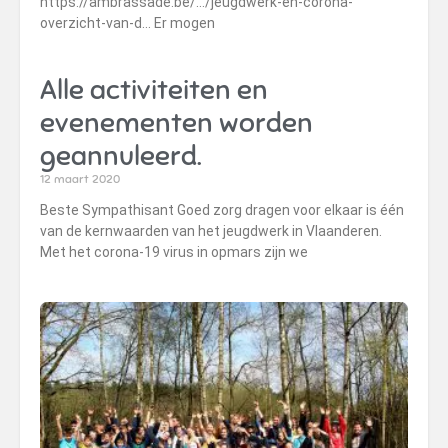
https://ambrassade.be/…/jeugdwerk-en-corona-
overzicht-van-d… Er mogen
Alle activiteiten en
evenementen worden
geannuleerd.
12 maart 2020
Beste Sympathisant Goed zorg dragen voor elkaar is één
van de kernwaarden van het jeugdwerk in Vlaanderen.
Met het corona-19 virus in opmars zijn we
K
5
20 
Een
met