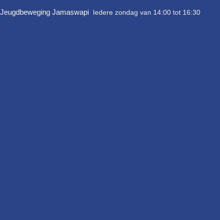
Ga
Jeugdbeweging Jamaswapi
Iedere zondag van 14:00 tot 16:30
naar
de
inhoud