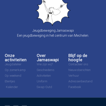
Jeugdbeweging Jamaswapi
Een jeugdbeweging in het centrum van Mechelen.
Onze
Over
Blijf op de
activiteiten
Jamaswapi
hoogte
Jeugdatelier
Wie zijn wij?
Contacteer ons
Op zomerkamp
Geschiedenis
Nieuwsberichten
Op weekend
Activiteiten
Verhuur
Etentjes
Uniform
Adressenbestand
Kalender
Swap-Outd
Facebook