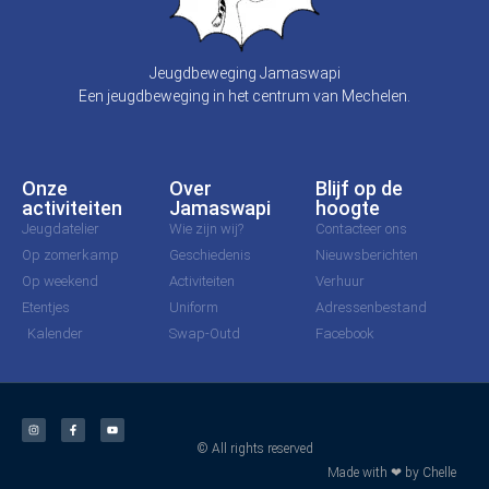
Jeugdbeweging Jamaswapi
Een jeugdbeweging in het centrum van Mechelen.
Onze
Over
Blijf op de
activiteiten
Jamaswapi
hoogte
Jeugdatelier
Wie zijn wij?
Contacteer ons
Op zomerkamp
Geschiedenis
Nieuwsberichten
Op weekend
Activiteiten
Verhuur
Etentjes
Uniform
Adressenbestand
Kalender
Swap-Outd
Facebook
© All rights reserved
Made with ❤ by Chelle